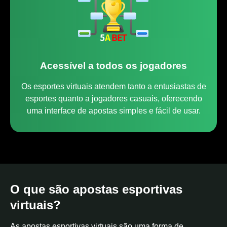
Acessível a todos os jogadores
Os esportes virtuais atendem tanto a entusiastas de
esportes quanto a jogadores casuais, oferecendo
uma interface de apostas simples e fácil de usar.
O que são apostas esportivas
virtuais?
As apostas esportivas virtuais são uma forma de