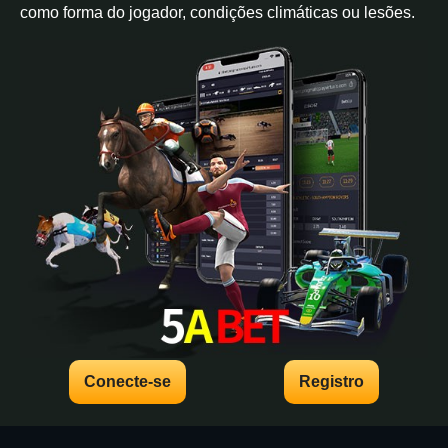
como forma do jogador, condições climáticas ou lesões.
Conecte-se
Registro