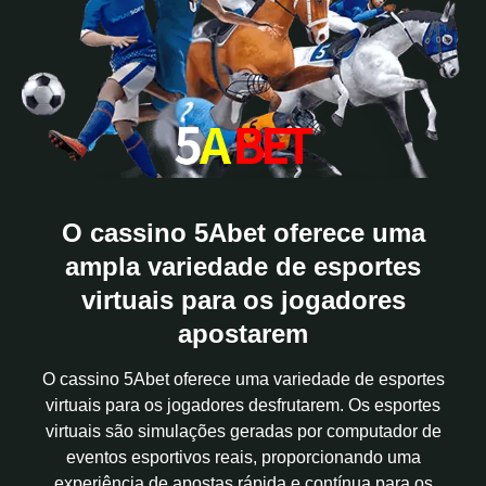
O cassino 5Abet oferece uma
ampla variedade de esportes
virtuais para os jogadores
apostarem
O cassino 5Abet oferece uma variedade de esportes
virtuais para os jogadores desfrutarem. Os esportes
virtuais são simulações geradas por computador de
eventos esportivos reais, proporcionando uma
experiência de apostas rápida e contínua para os