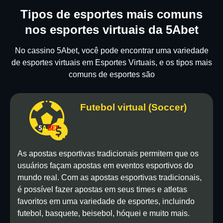
Tipos de esportes mais comuns
nos esportes virtuais da 5Abet
No cassino 5Abet, você pode encontrar uma variedade
de esportes virtuais em Esportes Virtuais, e os tipos mais
comuns de esportes são
Futebol virtual (Soccer)
As apostas esportivas tradicionais permitem que os
usuários façam apostas em eventos esportivos do
mundo real. Com as apostas esportivas tradicionais,
é possível fazer apostas em seus times e atletas
favoritos em uma variedade de esportes, incluindo
futebol, basquete, beisebol, hóquei e muito mais.