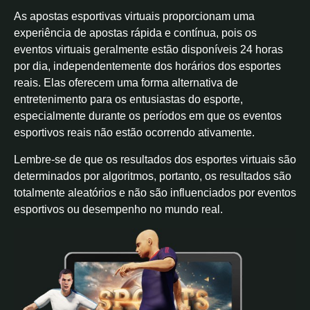
As apostas esportivas virtuais proporcionam uma
experiência de apostas rápida e contínua, pois os
eventos virtuais geralmente estão disponíveis 24 horas
por dia, independentemente dos horários dos esportes
reais. Elas oferecem uma forma alternativa de
entretenimento para os entusiastas do esporte,
especialmente durante os períodos em que os eventos
esportivos reais não estão ocorrendo ativamente.
Lembre-se de que os resultados dos esportes virtuais são
determinados por algoritmos, portanto, os resultados são
totalmente aleatórios e não são influenciados por eventos
esportivos ou desempenho no mundo real.