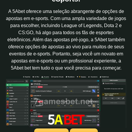
A 5Abet oferece uma seleção abrangente de opções de
apostas em e-sports. Com uma ampla variedade de jogos
para escolher, incluindo League of Legends, Dota 2 e
CS:GO, há algo para todos os fãs de esportes
eletrônicos. Além das apostas pré-jogo, a 5Abet também
oferece opções de apostas ao vivo para muitos de seus
eventos de e-sports. Portanto, seja você um novato em
apostas em e-sports ou um profissional experiente, a
5Abet bet tem tudo o que você precisa para começar.