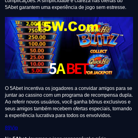
complicações. A simplicidade e clareza nas ofertas do
5Abet garantem uma experiência de jogo sem estresse.
O 5Abet incentiva os jogadores a convidar amigos para se
juntar ao cassino com um programa de recompensa dupla.
Ao referir novos usuários, você ganha bônus exclusivos e
seus amigos também recebem ofertas especiais, tornando
a experiência lucrativa para todos os envolvidos.
89Vip