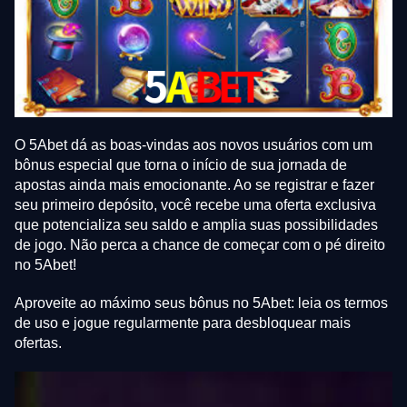
O 5Abet dá as boas-vindas aos novos usuários com um
bônus especial que torna o início de sua jornada de
apostas ainda mais emocionante. Ao se registrar e fazer
seu primeiro depósito, você recebe uma oferta exclusiva
que potencializa seu saldo e amplia suas possibilidades
de jogo. Não perca a chance de começar com o pé direito
no 5Abet!
Aproveite ao máximo seus bônus no 5Abet: leia os termos
de uso e jogue regularmente para desbloquear mais
ofertas.