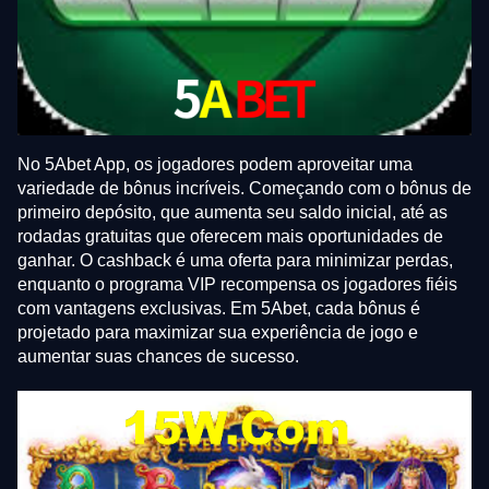
No 5Abet App, os jogadores podem aproveitar uma
variedade de bônus incríveis. Começando com o bônus de
primeiro depósito, que aumenta seu saldo inicial, até as
rodadas gratuitas que oferecem mais oportunidades de
ganhar. O cashback é uma oferta para minimizar perdas,
enquanto o programa VIP recompensa os jogadores fiéis
com vantagens exclusivas. Em 5Abet, cada bônus é
projetado para maximizar sua experiência de jogo e
aumentar suas chances de sucesso.