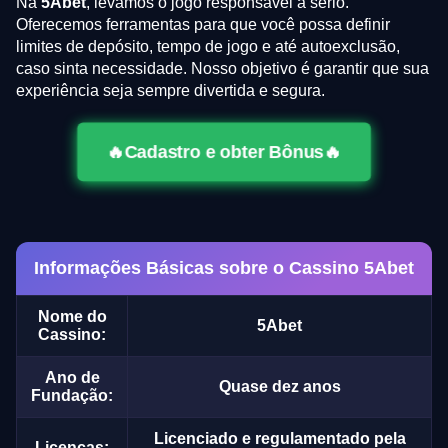
Na
5Abet
, levamos o jogo responsável a sério.
Oferecemos ferramentas para que você possa definir
limites de depósito, tempo de jogo e até autoexclusão,
caso sinta necessidade. Nosso objetivo é garantir que sua
experiência seja sempre divertida e segura.
🔥Cadastro e obter Bônus🔥
Informações Básicas sobre o Cassino 5Abet
Nome do
5Abet
Cassino:
Ano de
Quase dez anos
Fundação:
Licenciado e regulamentado pela
Licenças: