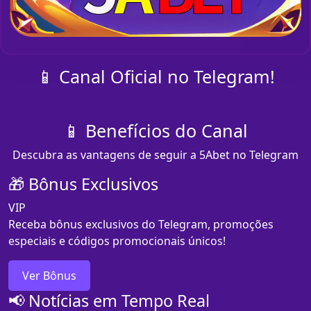
📱 Canal Oficial no Telegram!
📱 Benefícios do Canal
Descubra as vantagens de seguir a 5Abet no Telegram
🎁 Bônus Exclusivos
VIP
Receba bônus exclusivos do Telegram, promoções
especiais e códigos promocionais únicos!
Ver Bônus
📢 Notícias em Tempo Real